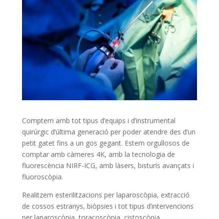
Comptem amb tot tipus d’equips i d’instrumental
quirúrgic d’última generació per poder atendre des d’un
petit gatet fins a un gos gegant. Estem orgullosos de
comptar amb càmeres 4K, amb la tecnologia de
fluorescència NIRF-ICG, amb làsers, bisturís avançats i
fluoroscòpia.
Realitzem esterilitzacions per laparoscòpia, extracció
de cossos estranys, biòpsies i tot tipus d’intervencions
per laparoscòpia, toracoscòpia, cistoscòpia,