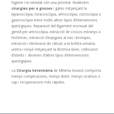
higiene i la netedat són una prioritat. Realitzem
cirurgies per a gosses
i gates mitjançant la
laparoscòpia, toracoscòpia, artroscòpia, cistoscòpia o
gastroscòpia entre molts altres tipus d’intervencions
quirúrgiques. Reparació del lligament encreuat del
genoll per artroscòpia, extracció de cossos estranys a
l’estómac, extracció d’espigues al nas i bronquis,
extracció i eliminació de càlculs a la bufeta urinària,
uretra i ronyó mitjançant la litotrícia làser,
col·locació
d’stents i
desenes d’altres tipus d’intervencions
quirúrgiques.
La
Cirurgia Veterinària
de Mínima Invasió comporta
menys complicacions, menys dolor, menys cicatrius o
cap i recuperacions més ràpides.