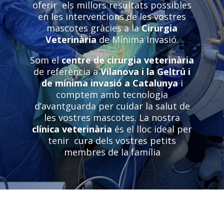
oferir
els millors resultats possibles
en les intervencions de les vostres
mascotes gràcies a la
Cirurgia
Veterinària
de Mínima Invasió.
Som el
centre de cirurgia veterinària
de referència a
Vilanova i la Geltrú i
de mínima invasió a Catalunya
i
comptem amb tecnologia
d’avantguarda per cuidar la salut de
les vostres mascotes. La nostra
clínica veterinària
és el lloc ideal per
tenir
cura dels vostres petits
membres de la família