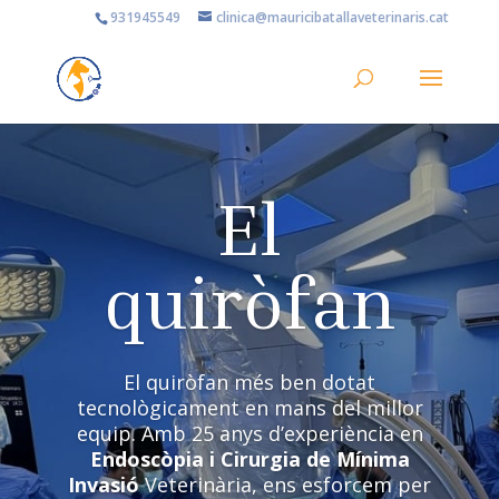
‎931945549
clinica@mauricibatallaveterinaris.cat
El
quiròfan
El quiròfan més ben dotat
tecnològicament en mans del millor
equip. Amb 25 anys d’experiència en
Endoscòpia i Cirurgia de Mínima
Invasió
Veterinària, ens esforcem per