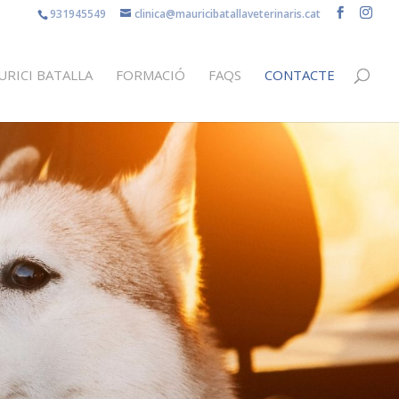
‎931945549
clinica@mauricibatallaveterinaris.cat
URICI BATALLA
FORMACIÓ
FAQS
CONTACTE