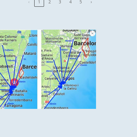
‹
1
2
3
4
5
›