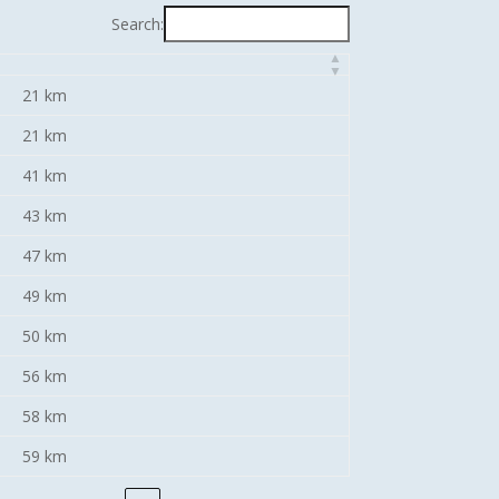
Search:
21 km
21 km
41 km
43 km
47 km
49 km
50 km
56 km
58 km
59 km