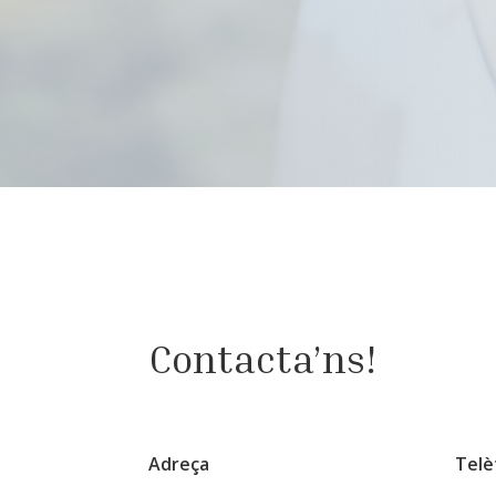
Contacta’ns!
Adreça
Telè